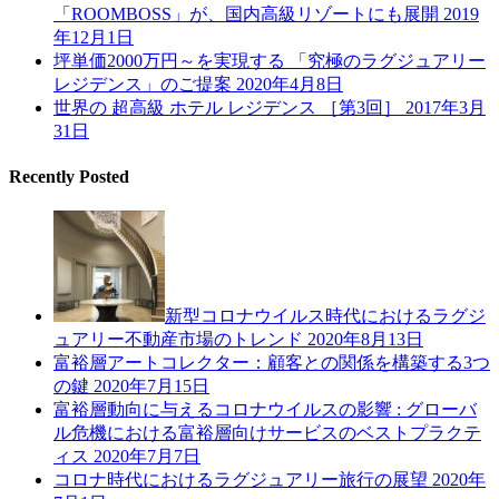
「ROOMBOSS」が、国内高級リゾートにも展開
2019
年12月1日
坪単価2000万円～を実現する 「究極のラグジュアリー
レジデンス」のご提案
2020年4月8日
世界の 超高級 ホテル レジデンス ［第3回］
2017年3月
31日
Recently Posted
新型コロナウイルス時代におけるラグジ
ュアリー不動産市場のトレンド
2020年8月13日
富裕層アートコレクター：顧客との関係を構築する3つ
の鍵
2020年7月15日
富裕層動向に与えるコロナウイルスの影響 : グローバ
ル危機における富裕層向けサービスのベストプラクテ
ィス
2020年7月7日
コロナ時代におけるラグジュアリー旅行の展望
2020年