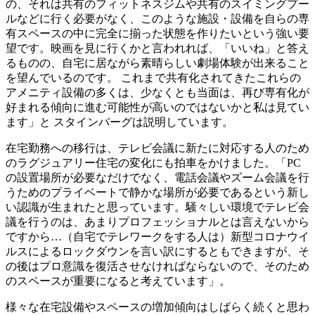
の、
それは共有のフィットネスジムや共有のスイミングプー
ルなどに行
く必要がなく、このような施設・
設備を自らの専
有スペースの中に完全に揃った状態を作りたいとい
う強い要
望です。映画を見に行くかと言われれば、「いいね」
と答え
るものの、
自宅に居ながら素晴らしい劇場体験が出来ること
を望んでいるので
す。 これまで共有化されてきたこれらの
アメニティ設備の多くは、
少なくとも当面は、
再び専有化が
好まれる傾向に進む可能性が高いのではないかと私は
見てい
ます」と スタインバーグは説明しています。
在宅勤務への移行は、
テレビ会議に新たに対応する人のため
のラグジュアリー住宅の変化
にも拍車をかけました。「PC
の設置場所が必要なだけでなく、
電話会議やズーム会議を行
うためのプライベートで静かな場所が必
要であるという新し
い認識が生まれたと思っています。
騒々しい環境でテレビ会
議を行うのは、
あまりプロフェッショナルとは言えないから
ですから…（
自宅でテレワークをする人は）
新型コロナウイ
ルスによるロックダウンを言い訳にするともできま
すが、そ
の後はプロ意識を復活させなければならないので、
そのため
のスペースが重要になると考えています」。
様々な在宅設備やスペースの増加傾向はしばらく続くと思わ