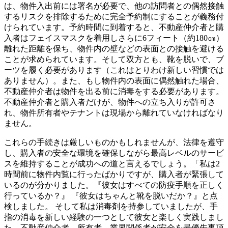
は、物件入出前には署名が必要で、
他の訪問者との偶然接触
するリスクを排除するために完全予約制に
することが義務付
けられています。予約時間に到着すると、
不動産仲介者と購
入者はフェイスマスクを着用しさらに6フィート
（約180㎝）
離れた距離を保ち、
物件内の壁などの表面との接触を避ける
ことが求められています。
そして双方とも、靴を脱いで、ブ
ーツを履く必要があります（
これはとりわけ新しい習慣では
ありません）。また、
もし物件内の表面に偶然触れた場合、
不動産仲介者は物件を出る前に消毒をする必要があります。
不動産仲介者と購入者だけが、物件への立ち入りが許可さ
れ、
物件所有者やテナントは現場から離れていなければなり
ません。
これらの手続きは厳しいものかもしれませんが、法律を遵守
し、
購入者の安全な環境を確保しながら最高レベルのサービ
スを維持す
ることが成功への道と言えるでしょう。「
私は2
時間前に物件内覧に行ったばかりですが、
購入者が緊張して
いるのが分かりました。『
彼女はすべての防疫手順を正しく
行っているか？』 『彼女はちゃんと靴を脱いだか？』と点
検しました。 そして私は消毒剤を持参していましたが、
手
指の消毒を新しい経験の一つとして彼女と楽しく実践しまし
た。
不動産仲介者、所有者、
業界関係者が安全を最優先事項