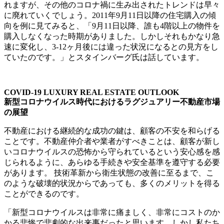
れます
が、
その他のコロナ禍に生み出されたトレンドは早々
に廃れていくでし
ょう。
2011年9月11日以降の住宅購入の傾
向を例に見てみると、「
9月11日以降、
誰も4階以上の物件を
購入しなくなった時期がありました。
しかしそれもかなり急
速に変化し、3-
12ヶ月後には違った状況になるとの見方をし
ていたのです。」
とスタインバーグ氏は話しています。
COVID-19 LUXURY REAL ESTATE OUTLOOK
新型コロナウイルス時代におけるラグジュアリー不動産市場
の展望
不動産における継続的な成功の鍵は、
顧客の不安を和らげる
ことです。
不動産仲介者や業者がすべきことは、
顧客が新し
いコロナウイルスの恐怖から守られているという安心感
を感
じられるように、
あらゆる手続きや安全基準を遵守する必要
があります。 技術革新から衛生状態の改善に至るまで、
こ
のような破壊的状況からであっても、
多くのメリットを得る
ことができるのです。
「新型コロナウイルスは非常に痛ましく、
非常にコストのか
かる悲惨で悲劇的な出来事だったと思います。
しかし私たち