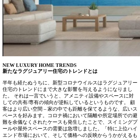
NEW LUXURY HOME TRENDS
新たなラグジュアリー住宅のトレンドとは
半年も経たぬうちに、
新型コロナウイルスはラグジュアリー
住宅のトレンドにまで大きな
影響を与えるようになりまし
た。 それは一言でいうと、アメニティ設備やスペースに対
しての共有/
専有の傾向が逆転しているというものです。 顧
客はより広い空間 – 家の中でも距離を保てるような、広いス
ペースを好みます。
コロナ禍において隔離や所定場所での避
難を余儀なくされたケース
も発生したことで、
スイミングプ
ールや屋外スペースの需要は急増しました。「
特に上位ハイ
エンド市場において、
そして価格への反映からうかがえるも