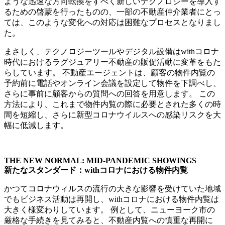
ような迅速な方向転換をすべく新しいテクノロジーを導入す
る
ための啓蒙を行ったものの、一部の不動産仲介業者にとっ
ては、
このような変化への対応は困難なプロセスとなりまし
た。
まさしく、
テクノロジーツールやデジタル設備はwithコロナ
時代における
ラグジュアリー不動産の販促活動に変革をもた
らしています。 不動産エージェントは、
顧客の物件内覧の
予約前に電話やオンライン会議を設定して物件を
下調べし、
さらに事前に顧客からの質問への回答を用意します。 この
方法により、
これまで物件内覧の際に必要とされた多くの時
間を短縮し、
さらに新型コロナウイルスへの感染リスクを大
幅に低減します。
THE NEW NORMAL: MID-PANDEMIC SHOWINGS
新たなスタンダード：withコロナにおける物件内覧
かつてコロナウィルスの流行の大きな影響を受けていた地域
でもビ
ジネス活動は再開し、
withコロナにおける物件内覧は
大きく様変わりしています。 例として、ニューヨーク市の
厳格な手続きを見てみると、
不動産内覧への慎重な再開に