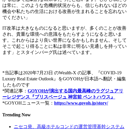
は常に、このような危機的状況からも、
信じられないほどの
機会や私たちの生活における改善が生まれるこ
とを忘れない
でください」
IT改革は大きなものになると思いますが、
多くのことが改善
され、
貴重な環境への意識をもたらすようになると思いま
す。
これからはより良い世界になるかもしれません。
そして
そこで起こり得ることに私は非常に明るい見通しを持ってい
ます」とスタインバーグ氏は述べています。
*当記事は2020年7月23日 のWealth-X の記事、『COVID-19
Luxury Real Estate Outlook』をGOYOHが日本語へ翻訳・編集
したものです
*関連記事：
GOYOHが演出する国内最高峰のラグジュアリ
ーレ
ジデンス『ブリスベージュ 神宮前 ペントハウス』
*GOYOHニュース一覧：
https://www.
goyoh.jp/story/
Trending Now
ニセコ発、高級ホテルコンドの運営管理基幹システム