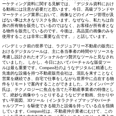
ーケティング資料に
関する見解では、「
デジタル資料におけ
る動画には注意が必要だと思います。今日、
高級ブランドや
マーケティング業界において、
画像などのイメージ管理が及
ばない事は大きなリスクを負います。
なぜなら、私たちは自
身の所有物を販売しているのではなく、
お客様が所有者とな
る物件を販売しているのです。今後は、
高品質の画像のみを
使用することは非常に重要な点です。」
と話しています。
パンデミック前の世界では、
ラグジュアリー不動産の販売に
おけるデジタルツールは、
主に各当事者の時間やリソースを
考慮し設計されたオプショナルか
つ贅沢なツールと見なされ
ていました。 しかし、今日においてバーチャルな販促ツー
ルは最も重要です。
Compass社のようなデジタルに精通した
先進的な設備を持つ
不動産販売会社は、混乱を来すことなく
営業を継続でき、
自宅で仕事をしながら世界中に点在する物
件をリモートで案内する
ことができました。スタインバーグ
氏は、
テクノロジーに焦点を当てた不動産事業者の特徴とし
て、
絶妙な画像やうっとりするようなビデオ動画、
分かりや
すい平面図、3Dツール（
インタラクティブマップやバーチ
ャルツアー）
を駆使できる能力と設備を持っている点を指摘
しています。
Compass社は、不動産仲介業者にむけて、
この